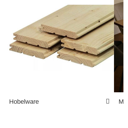
Hobelware
Mö