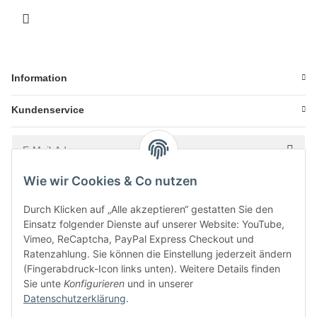
Information
Kundenservice
Wie wir Cookies & Co nutzen
Bitte senden Sie mir entsprechend Ihrer
Datenschutzerklärung
regelmäßig und
jederzeit widerruflich Informationen zu Ihrem Produktsortiment per E-Mail zu.
Durch Klicken auf „Alle akzeptieren“ gestatten Sie den
Einsatz folgender Dienste auf unserer Website: YouTube,
Vimeo, ReCaptcha, PayPal Express Checkout und
Ratenzahlung. Sie können die Einstellung jederzeit ändern
(Fingerabdruck-Icon links unten). Weitere Details finden
Sie unte
Konfigurieren
und in unserer
Datenschutzerklärung
.