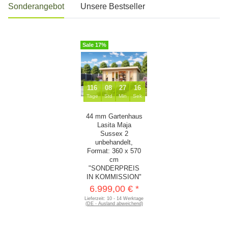
Sonderangebot
Unsere Bestseller
Sale 17%
116
08
27
15
Tage
Std
Min
Sek
44 mm Gartenhaus
Lasita Maja
Sussex 2
unbehandelt,
Format: 360 x 570
cm
"SONDERPREIS
IN KOMMISSION"
6.999,00 €
*
Lieferzeit:
10 - 14 Werktage
(DE - Ausland abweichend)